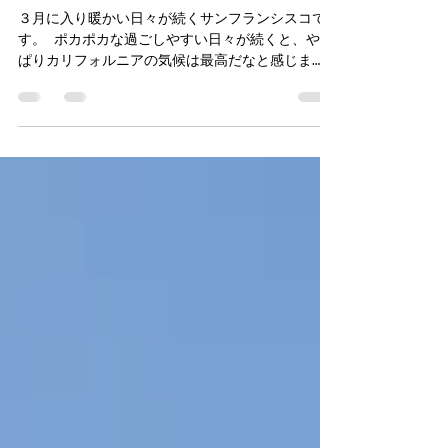
グコース
３月に入り暖かい日々が続くサンフランシスコで
す。 ポカポカな過ごしやすい日々が続くと、やっ
ぱりカリフォルニアの気候は最高だなと感じま
す。 日本も春がもうすぐやってきますね。 また
気持ち良いハイキングシーズンもやってきます
よ。...