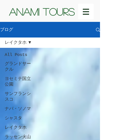
ANAMI TOURS
ブログ
レイクタホ
All Posts
グランドサー
クル
ヨセミテ国立
公園
サンフランシ
スコ
ナパ・ソノマ
シャスタ
レイクタホ
ラッセン火山