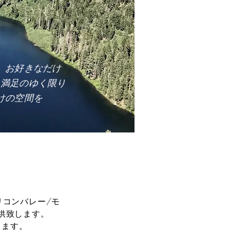
、お好きなだけ
、満足のゆく限り
だけの空間を
リコンバレー/モ
供致します。
ります。