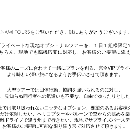
ANAMI TOURSをご覧いただき、誠にありがとうございます
完全プライベートな現地オプショナルツアーを、
１日１組様限定
ちろん、現地でも臨機応変に対応し、お客様
のご要望に添え
ではお客様のニーズに合わせて一緒にプランを創る、
完全VIPプラ
より味わい深い旅になるよう
お手伝いさせて頂きます。
大型ツアーでは団体行動、協調を強いられるのに対し、
、見知らぬ同行者への気遣いも不要な、自由で
ゆったりとした
旅行社では取り扱われないニッチな
オプション、要望のあるお客様
だけ依頼したい、ヘリコプターやバルーンで空からの眺めを楽
離ドライブで
違う州まで行きたい、現地でサプライズバースデ
お客様のご要望に可能な限り添う形で対応させて頂きます。