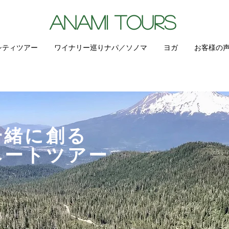
ANAMI TOURS
シティツアー
ワイナリー巡りナパ／ソノマ
ヨガ
お客様の
一緒に創る
ベートツアー