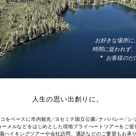
お好きな場所に
時間に捉われず
​お客様の
人生の思い出創りに。
コをベースに市内観光/ヨセミテ国立公園/ナパバレー/シ
カーメルなどをはじめとした現地プライべートツアーをご提
園ハイキングツアーや会社訪問、通訳などのご要望もお承