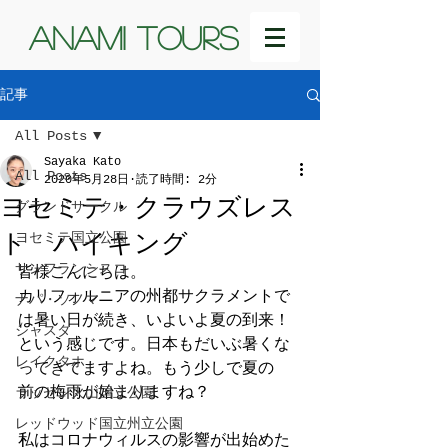
ANAMI TOURS
記事
All Posts
Sayaka Kato
All Posts
2020年5月28日
読了時間: 2分
ヨセミテ・クラウズレス
グランドサークル
ト ハイキング
ヨセミテ国立公園
サンフランシスコ
皆様こんにちは。
カリフォルニアの州都サクラメントで
ナパ・ソノマ
は暑い日が続き、いよいよ夏の到来！
シャスタ
という感じです。日本もだいぶ暑くな
レイクタホ
ってきてますよね。もう少しで夏の

前の梅雨が始まりますね？
ラッセン火山国立公園
レッドウッド国立州立公園
私はコロナウィルスの影響が出始めた