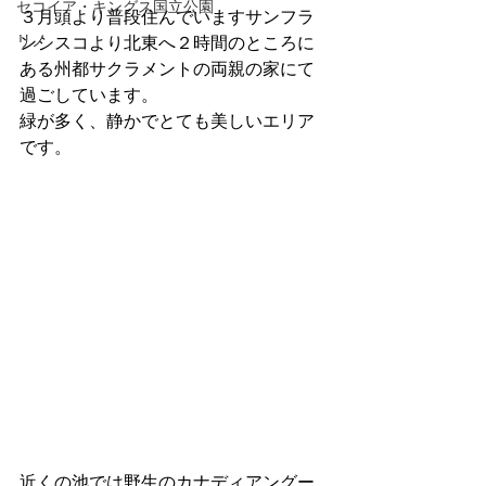
セコイア・キングス国立公園
３月頭より普段住んでいますサンフラ
リノ
ンシスコより北東へ２時間のところに
ある州都サクラメントの両親の家にて
過ごしています。
緑が多く、静かでとても美しいエリア
です。
近くの池では野生のカナディアングー