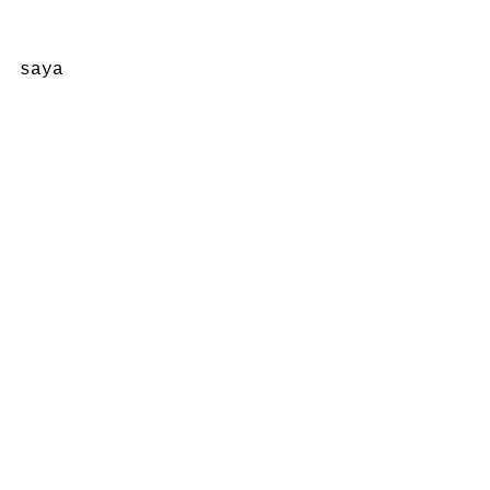
saya
ヨセミテ国立公園
すべて表示
最新記事