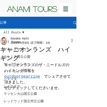
ANAMI TOURS
記事
All Posts
Sayaka Kato
All Posts
2020年3月9日
読了時間: 1分
キャニオンランズ ハイ
グランドサークル
キング
ヨセミテ国立公園
サンフランシスコ
キャニオンランズのザ・ニードルズの
ハイキング情報を　
ナパ・ソノマ
outdoorgearzine
　でシェアさせて
シャスタ
頂きました。
レイクタホ
ぜひチェックしてくださいませ。
ラッセン火山国立公園
レッドウッド国立州立公園